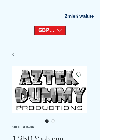
Zmień walutę
GBP (£)
SKU: AD-84
1:350 Szablony