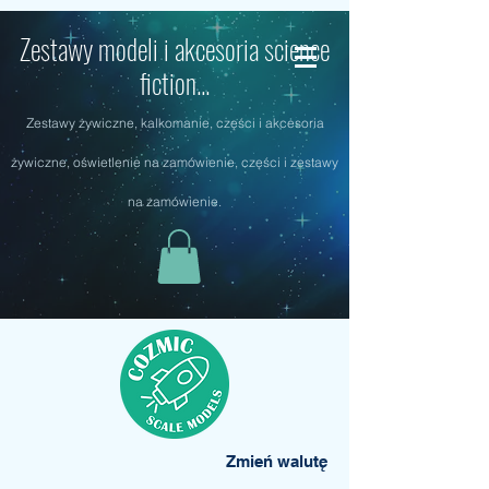
Zestawy modeli i akcesoria science
fiction...
Zestawy żywiczne, kalkomanie, części i akcesoria
żywiczne, oświetlenie na zamówienie, części i zestawy
na zamówienie.
Zmień walutę