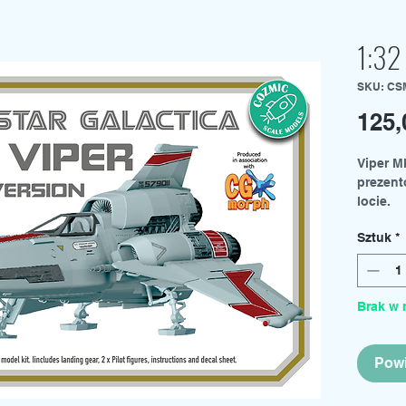
1:32
SKU: CS
125
Viper M
prezent
locie.
Długość
Sztuk
*
Zestaw 
Dwie
Wycz
Prze
Brak w 
Podw
Arku
Instr
Powi
Posiada
obsługę