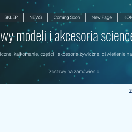
SKLEP
NEWS
Coming Soon
New Page
KON
wy modeli i akcesoria science 
czne, kalkomanie, części i akcesoria żywiczne, oświetlenie na
zestawy na zamówienie.
Z