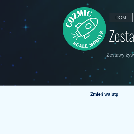
DOM
Zesta
Zestawy żywi
Zmień walutę