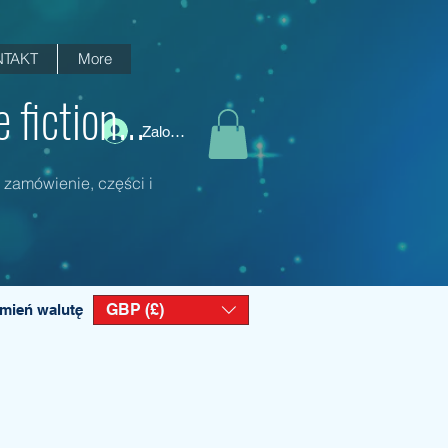
TAKT
More
fiction...
Zaloguj się
 zamówienie, części i
GBP (£)
mień walutę