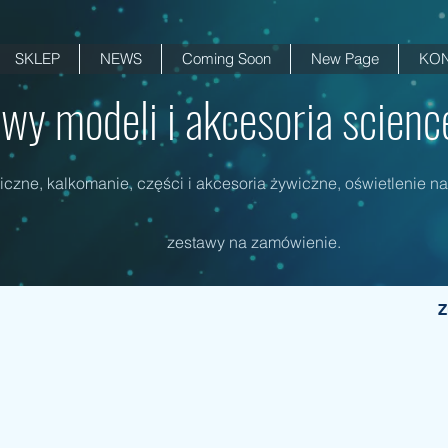
SKLEP
NEWS
Coming Soon
New Page
KON
wy modeli i akcesoria science 
czne, kalkomanie, części i akcesoria żywiczne, oświetlenie na
zestawy na zamówienie.
Z