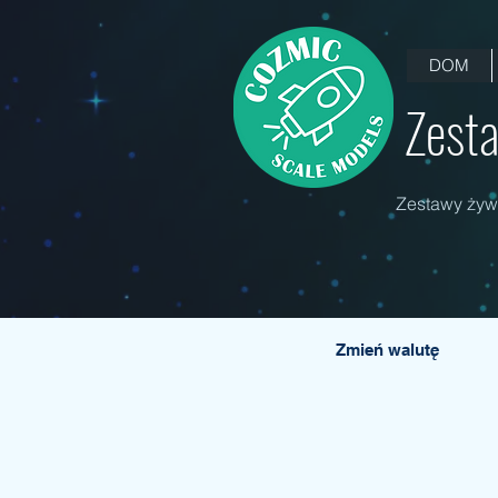
DOM
Zesta
Zestawy żywi
Zmień walutę