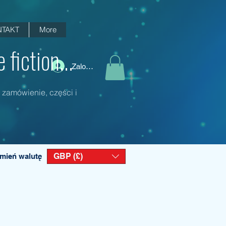
TAKT
More
fiction...
Zaloguj się
 zamówienie, części i
GBP (£)
mień walutę