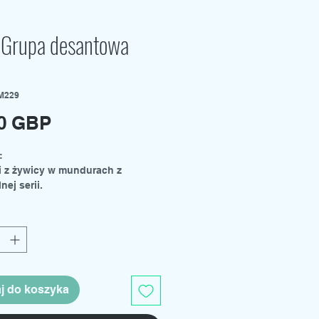
 Grupa desantowa
M229
Cena
00 GBP
:
ki z żywicy w mundurach z
nej serii.
y również w skali 1:32.
j do koszyka