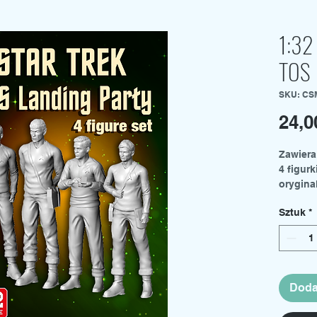
1:32
TOS
SKU: CS
24,
Zawiera
4 figur
oryginal
Dostępn
Sztuk
*
Doda