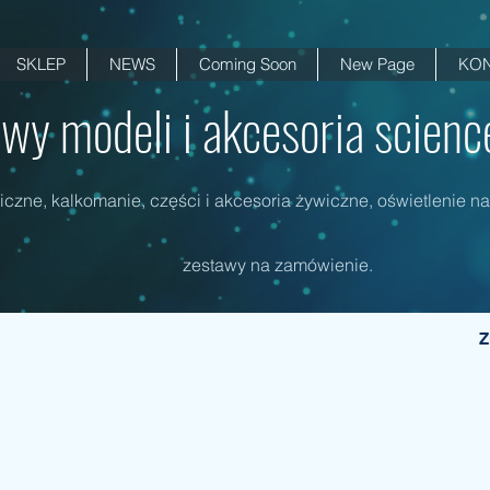
SKLEP
NEWS
Coming Soon
New Page
KON
wy modeli i akcesoria science 
czne, kalkomanie, części i akcesoria żywiczne, oświetlenie na
zestawy na zamówienie.
Z