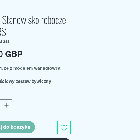
. Stanowisko robocze
RS
M-358
Cena
00 GBP
 1:24 z modelem wahadłowca
ściowy zestaw żywiczny
jący naklejkę LCARS i pasek
y LED.
 malowania i montażu.
j do koszyka