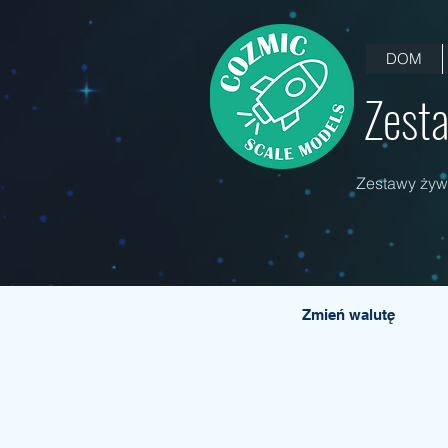
DOM
Zesta
Zestawy żywi
Zmień walutę