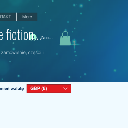
TAKT
More
fiction...
Zaloguj się
 zamówienie, części i
GBP (£)
mień walutę