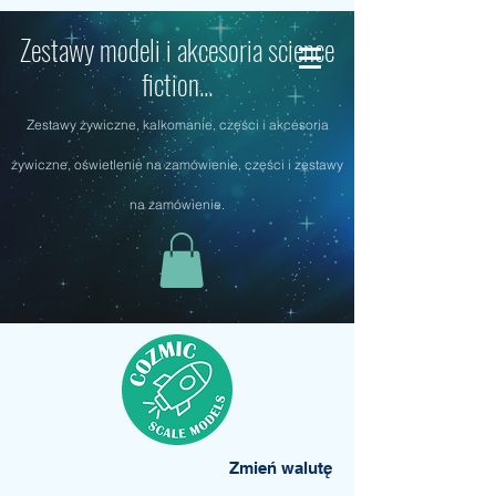
Zestawy modeli i akcesoria science
fiction...
Zestawy żywiczne, kalkomanie, części i akcesoria
żywiczne, oświetlenie na zamówienie, części i zestawy
na zamówienie.
Zmień walutę