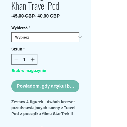
Khan Travel Pod
Regularna
Cena
 45,00 GBP 
40,00 GBP
cena
Rabatowa
Wybierać
*
Sztuk
*
Brak w magazynie
Powiadom, gdy artykuł będzie dostępny
Zestaw 4 figurek i dwóch krzeseł
przedstawiających scenę z Travel
Pod z początku filmu Star Trek II
„Gniew Khana”. Zaprojektowany
jako zamiennik figurek z zestawu