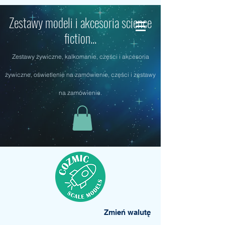
Zestawy modeli i akcesoria science
fiction...
Zestawy żywiczne, kalkomanie, części i akcesoria
żywiczne, oświetlenie na zamówienie, części i zestawy
na zamówienie.
Zmień walutę