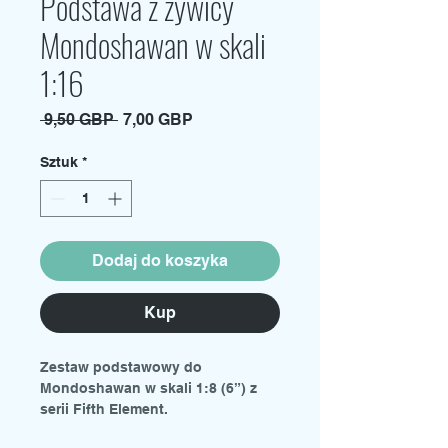
Podstawa z żywicy
Mondoshawan w skali
1:16
Regularna
Cena
 9,50 GBP 
7,00 GBP
cena
Rabatowa
Sztuk
*
Dodaj do koszyka
Kup
Zestaw podstawowy do
Mondoshawan w skali 1:8 (6”) z
serii Fifth Element.
Odlew wykonany z żywicy w