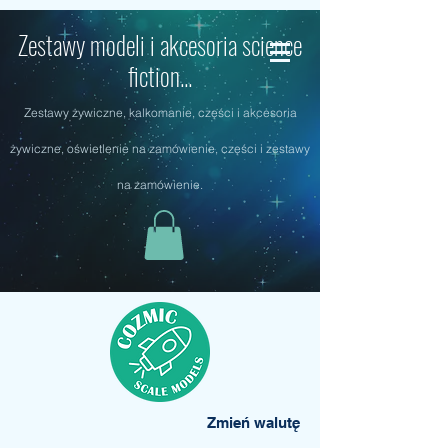
Zestawy modeli i akcesoria science
fiction...
Zestawy żywiczne, kalkomanie, części i akcesoria
żywiczne, oświetlenie na zamówienie, części i zestawy
na zamówienie.
Zmień walutę