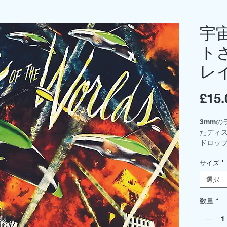
宇
ト
レ
£15.
3mmの
たディ
ドロップ
を選択
サイズ
*
中サイズ 
小 - 21
選択
ベース
は別売
数量
*