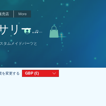
販売店
More
リー...
ログイン
スタムメイドパーツと
GBP (£)
貨を変更する