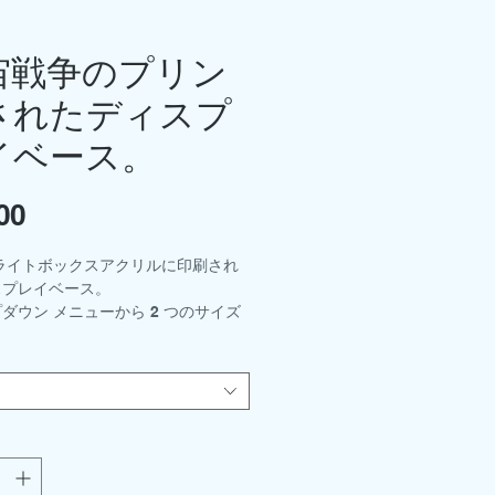
宙戦争のプリン
されたディスプ
イベース。
00
価
格
ライトボックスアクリルに印刷され
スプレイベース。
ダウン メニューから 2 つのサイズ
できます。
- 300mm x 210mm
0mm x 150mm
キットおよびサポートロッドホルダー
りです。