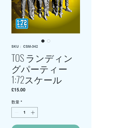
SKU： CSM-342
TOS ランディン
グパーティー
1:72スケール
価
£15.00
格
数量
*