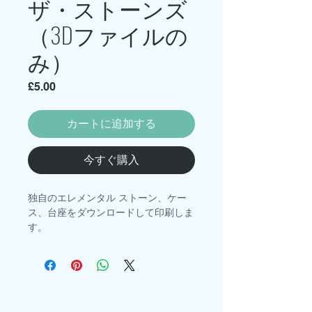
ザ・ストーンズ
（3Dファイルの
み）
価
£5.00
格
カートに追加する
今すぐ購入
独自のエレメンタル ストーン、ケー
ス、台座をダウンロードして印刷しま
す。
含まれているファイルは、1:8 の
Mondoshawan フィギュアに合わせ
てスケールされています。
これらのファイルは個人使用のみを目
的としており、再販や商用目的での使