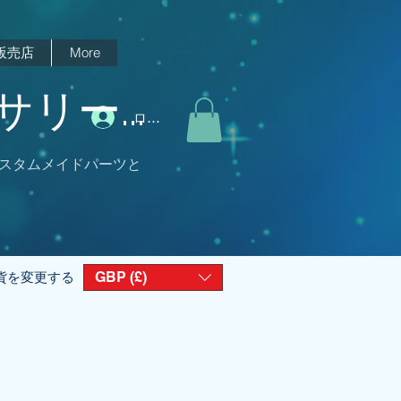
販売店
More
リー...
ログイン
スタムメイドパーツと
GBP (£)
貨を変更する