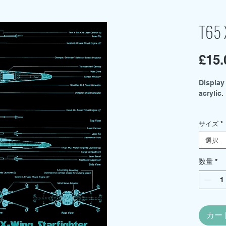
T65 
£15.
Display
acrylic.
Two siz
サイズ
*
menu.
選択
Medium
Small 
数量
*
Basing 
sold sep
カー