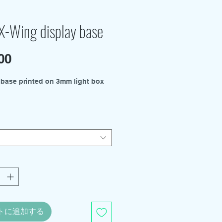
X-Wing display base
00
価
格
 base printed on 3mm light box
es available from the drop down
 - 300mm x 210mm
- 210mm x 150mm
kits and support rod holders
arately.
トに追加する