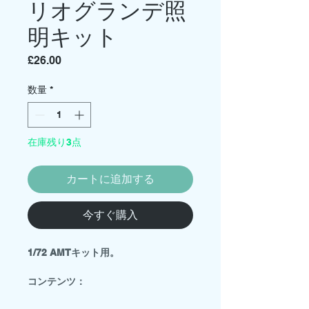
リオグランデ照
明キット
価
£26.00
格
数量
*
在庫残り3点
カートに追加する
今すぐ購入
1/72 AMTキット用。
コンテンツ：
説明書（PDF）付きのUSBフラッシュ