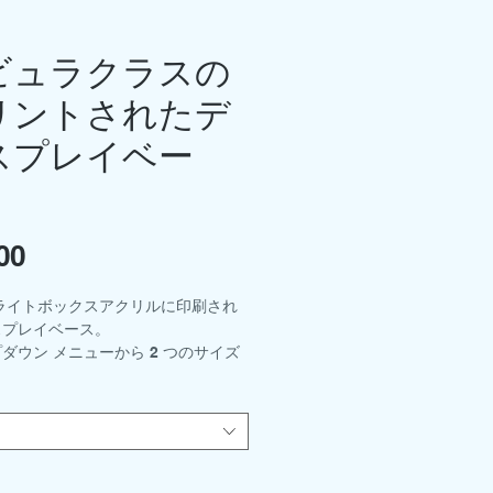
ビュラクラスの
リントされたデ
スプレイベー
。
00
価
格
ライトボックスアクリルに印刷され
スプレイベース。
ダウン メニューから 2 つのサイズ
できます。
- 300mm x 210mm
0mm x 150mm
キットおよびサポートロッドホルダー
りです。