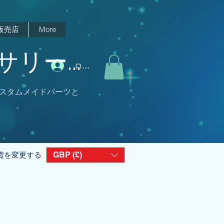
販売店
More
リー...
ログイン
スタムメイドパーツと
GBP (£)
貨を変更する