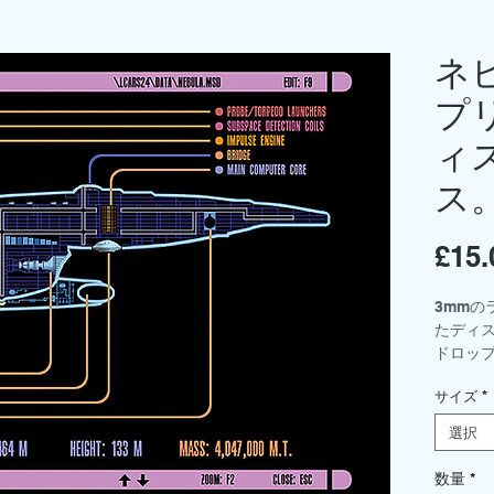
ネ
プ
ィ
ス
£15.
3mmの
たディ
ドロップ
を選択
サイズ
*
中サイズ 
小 - 21
選択
ベース
は別売
数量
*