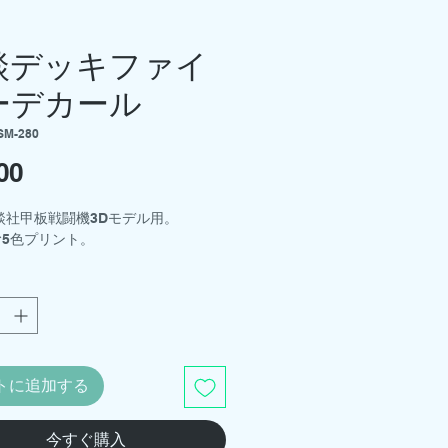
談デッキファイ
ーデカール
SM-280
00
価
格
 講談社甲板戦闘機3Dモデル用。
5色プリント。
トに追加する
今すぐ購入