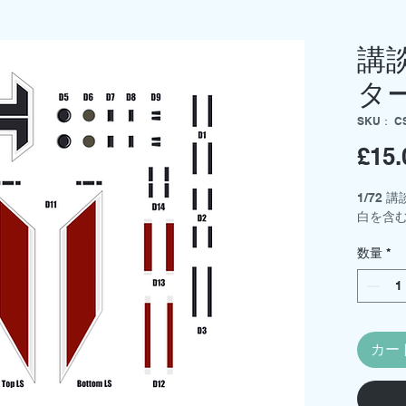
講
タ
SKU： C
£15.
1/72
白を含む
数量
*
カー