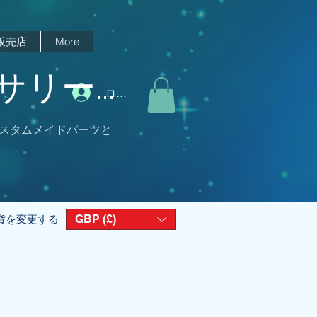
販売店
More
リー...
ログイン
スタムメイドパーツと
GBP (£)
貨を変更する