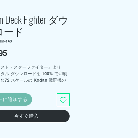
n Deck Fighter ダウ
ロード
SM-143
95
価
格
ラスト・スターファイター』より
タル ダウンロードを 100% で印刷
:72 スケールの Kodan 戦闘機の
が作成されます。
ード ファイルには、完全な説明
トに追加する
の参考資料、デカール シートのア
ーク、印刷可能なオプションのベース
れています。
今すぐ購入
ジンキット版は2022年初頭に発売
す。
リー・フィンクがデザインしたキット