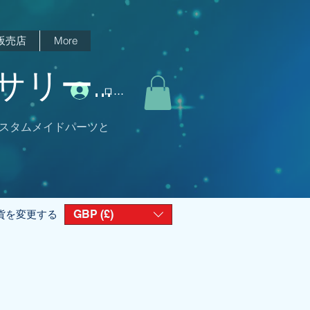
販売店
More
リー...
ログイン
スタムメイドパーツと
GBP (£)
貨を変更する