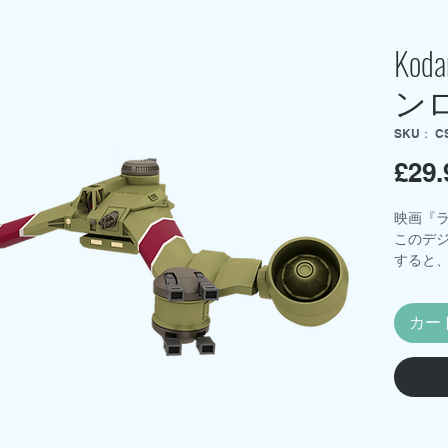
Koda
ン
SKU： C
£29.
映画『
このデジ
すると、1
モデル
ダウンロ
カー
書、塗装
ートワ
が含ま
実物のレ
予定で
ジェフ