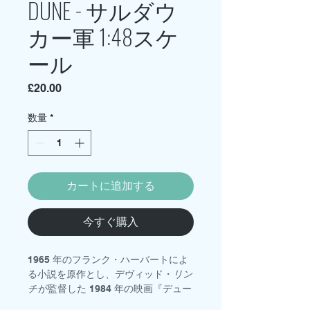
DUNE - サルダウ
カー軍 1:48スケ
ール
価
£20.00
格
数量
*
カートに追加する
今すぐ購入
1965 年のフランク・ハーバートによ
る小説を原作とし、デヴィッド・
リン
チ
が監督した 1984 年の映画『デュー
ン 砂の惑星』に登場するサルダウカ