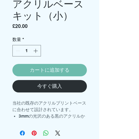
アクリルベース
キット（小）
価
£20.00
格
数量
*
カートに追加する
今すぐ購入
当社の既存のアクリルプリントベース
に合わせて設計されています。
3mmの光沢のある黒のアクリルか
らレーザーカット
サイズ：小 - 150 x 210 x
25mm（内寸）