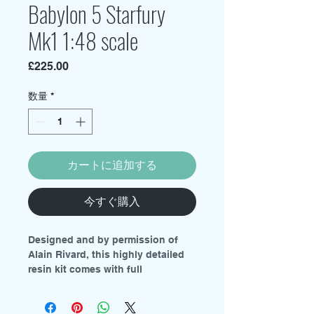
Babylon 5 Starfury
Mk1 1:48 scale
価
£225.00
格
数量
*
カートに追加する
今すぐ購入
Designed and by permission of
Alain Rivard, this highly detailed
resin kit comes with full
instructions, decal sheets, pilot
figure and choice of clear canopy
or frame.