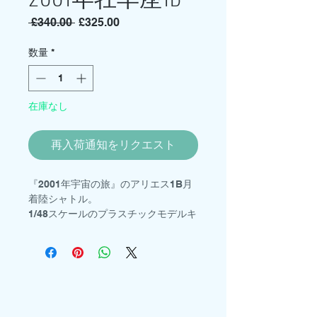
通
セ
 £340.00 
£325.00
常
ー
価
ル
数量
*
格
価
格
在庫なし
再入荷通知をリクエスト
『2001年宇宙の旅』のアリエス1B月
着陸シャトル。
1/48スケールのプラスチックモデルキ
ット。
クルーのフィギュアも当店で販売して
おります。