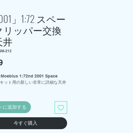
001」1:72 スペー
クリッパー交換
天井
SM-212
9
価
格
ebius 1:72nd 2001 Space
per キット用の新しい非常に詳細な天井
ey Fink によるデザイン。
独自の部品を印刷するための stl フ
トに追加する
のダウンロードのみです。
今すぐ購入