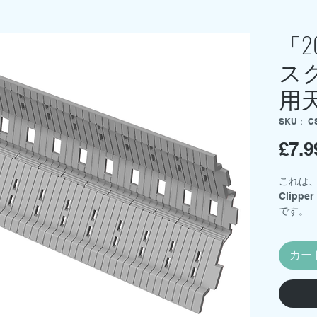
「2
ス
用
SKU： C
£7.9
これは、Mo
Clip
です。
Jeffr
これは、
カー
ァイル