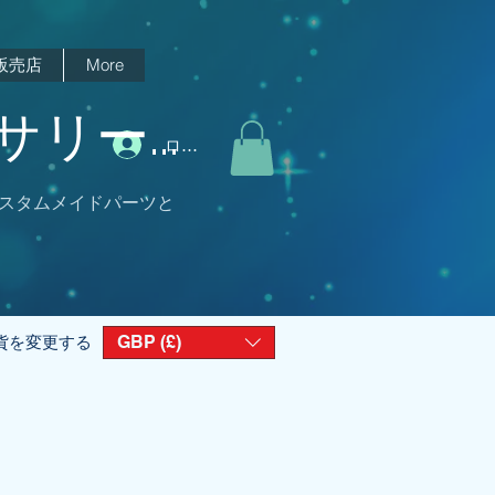
販売店
More
リー...
ログイン
スタムメイドパーツと
GBP (£)
貨を変更する