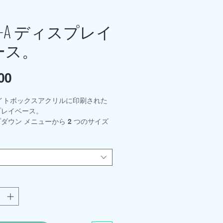
01-A ディスプレイ
ース。
00
価
格
イトボックスアクリルに印刷された
プレイベース。
ダウン メニューから 2 つのサイズ
できます。
- 300mm x 210mm
0mm x 150mm
キットおよびサポートロッドホルダー
りです。