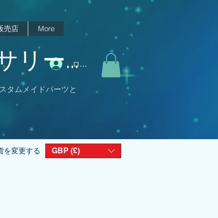
販売店
More
リー...
ログイン
スタムメイドパーツと
GBP (£)
貨を変更する