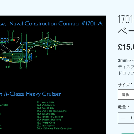
17
ベ
£15.
3mmラ
ディス
ドロップ
を選択
サイズ
*
中サイズ 
小 - 21
選択
ベース
は別売
数量
*