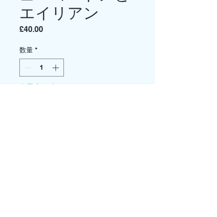
エイリアン
価
£40.00
格
数量
*
在庫残り2点
カートに追加する
今すぐ購入
アトランティスモデル フラッシュ・
ゴードンとエイリアン。
1/8スケールのマルチパーツプラスチ
ックモデルキット。