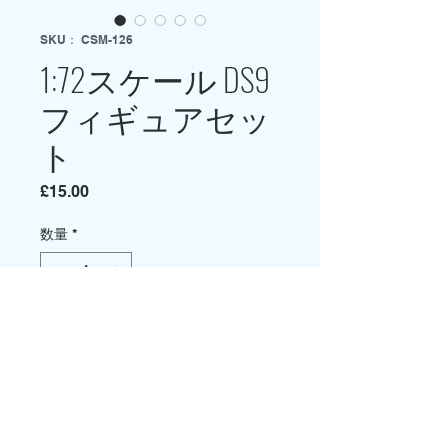
SKU： CSM-126
1:72スケール DS9
フィギュアセッ
ト
価
£15.00
格
数量
*
在庫残り1点
カートに追加する
今すぐ購入