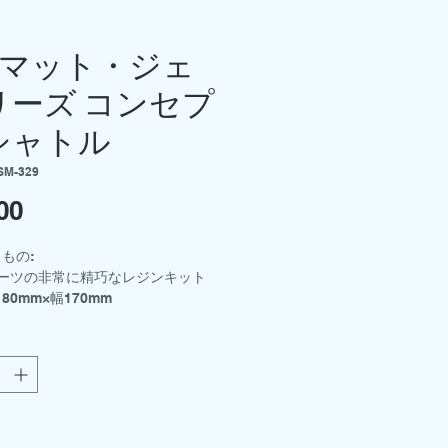
72 マット・ジェ
リーズ コンセプ
シャトル
SM-329
00
価
格
もの:
パーツの非常に精巧なレジンキット
80mm×幅170mm
した乗組員のフィギュア8体
アパーツ
ールシート
書
し