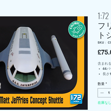
1:
フ
ト
SKU： C
£75.
含まれる
44
長さ1
着席
数量
*
クリ
デカ
説明
在庫な