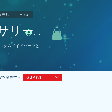
販売店
More
リー...
ログイン
スタムメイドパーツと
GBP (£)
貨を変更する