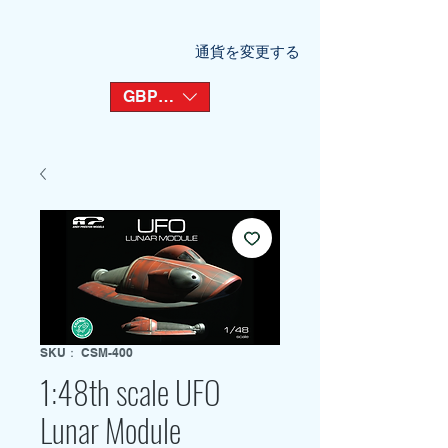
通貨を変更する
GBP (£)
SKU： CSM-400
1:48th scale UFO
Lunar Module