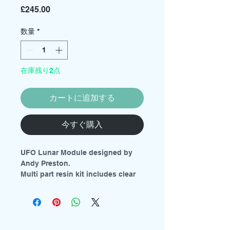
価
£245.00
格
数量
*
在庫残り2点
カートに追加する
今すぐ購入
UFO Lunar Module designed by
Andy Preston.
Multi part resin kit includes clear
parts, decals and instructions.
400mm (16") in length.
Watch Andy's build video on
YouTube