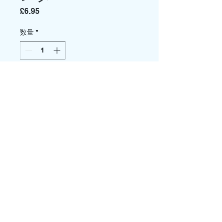
価
£6.95
格
数量
*
カートに追加する
今すぐ購入
これらの Viper Bay アクセサリは、
1/32 の「Moebius」および
「Revell」の Battlestar Galactica
Viper モデル用のジオラマを作成する
ことを目的としています。
パックの内容:
シリンダー×1
キャスター（スプルー）×8
デカールシート1枚