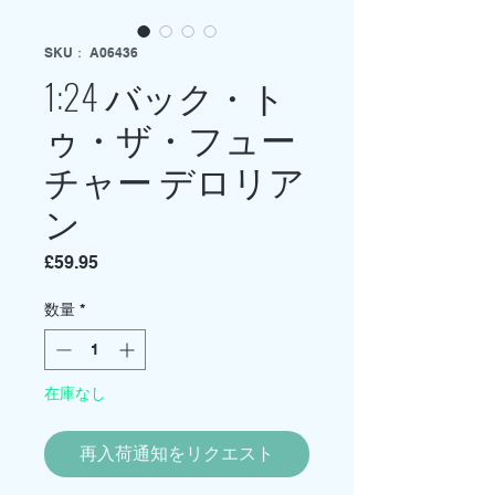
SKU： A06436
1:24 バック・ト
ゥ・ザ・フュー
チャー デロリア
ン
価
£59.95
格
数量
*
在庫なし
再入荷通知をリクエスト