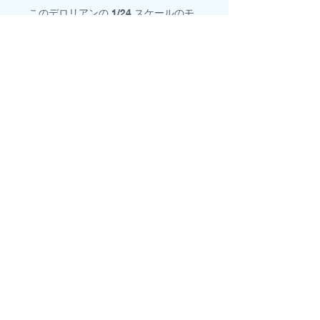
このデロリアンの 1/24 スケールのモ
デルは、映画史上最も有名で認識しや
すい車を正確に再現しており、映画フ
ァンの間では実物でも珍しいコレクタ
ーズアイテムとなっています。
英国内で100ポンド以上のご注文は送
料無料です。
国際配送料は注文の総重量によって
計算されます。
© 2021 EK. 誇りを持って作成
Wix.com