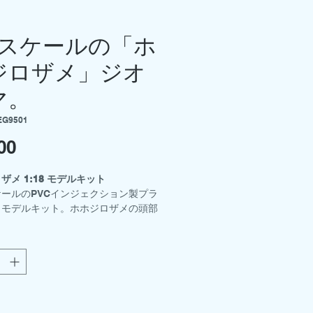
18スケールの「ホ
ジロザメ」ジオ
マ。
EG9501
00
価
格
ザメ 1:18 モデルキット
スケールのPVCインジェクション製プラ
クモデルキット。ホホジロザメの頭部
ションで2種類（開閉式）付属。ダイ
ージとダイバーも付属。組み立てと塗
要です。
し