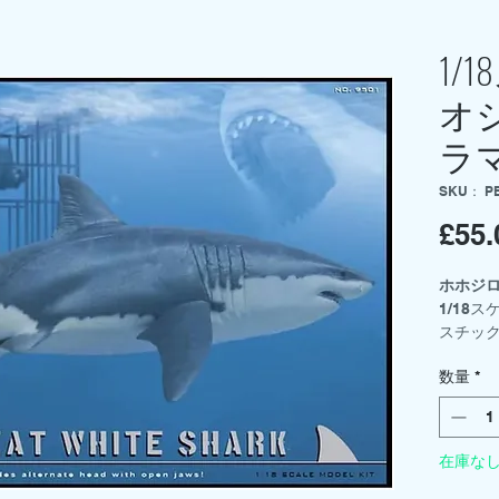
1/
オ
ラ
SKU： P
£55.
ホホジロ
1/18
スチッ
はオプ
数量
*
バーケ
装が必
在庫な