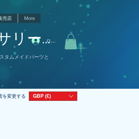
販売店
More
リー...
ログイン
スタムメイドパーツと
GBP (£)
貨を変更する